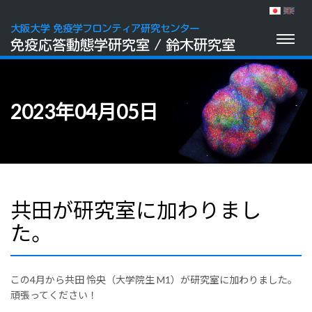
Toggl
naviga
2023年04月05日
共田が研究室に加わりまし
た。
この4月から共田 怜央（大学院生 M1）が研究室に加わりました。
頑張ってください！