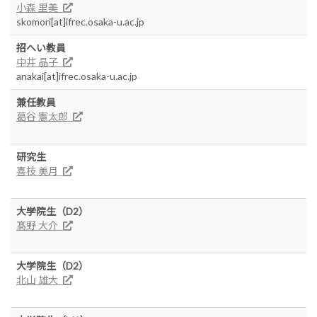
小森 里美
skomori[at]ifrec.osaka-u.ac.jp
招へい教員
中井 晶子
anakai[at]ifrec.osaka-u.ac.jp
兼任教員
葛谷 憲太郎
研究生
喜枝 美月
大学院生（D2）
髙野 大介
大学院生（D2）
北山 雄大