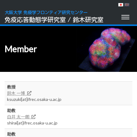
Toggl
naviga
Member
教授
鈴木 一博
ksuzuki[at]ifrec.osaka-u.ac.jp
助教
白井 太一朗
shirai[at]ifrec.osaka-u.ac.jp
助教