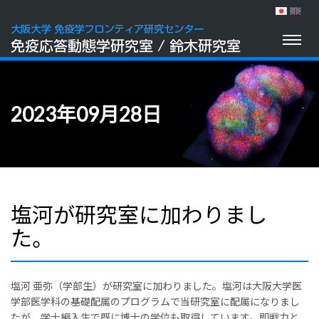
Toggl
naviga
2023年09月28日
塩河が研究室に加わりまし
た。
塩河 亜弥（学部生）が研究室に加わりました。塩河は大阪大学医
学部医学科の基礎配属のプログラムで当研究室に配属になりまし
たが、学士編入生で既に博士の学位も取得しています。即戦力と