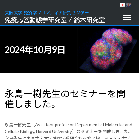
Toggl
naviga
2024年10月9日
永島一樹先生のセミナーを開
催しました。
永島一樹先生（Assistant professor, Department of Molecular and
Cellular Biology, Harvard University）のセミナーを開催しました。
永島先生は東京大学大学院医学系研究科を修了後、Stanford大学