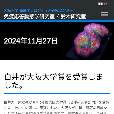
Toggl
naviga
2024年11月27日
白井が大阪大学賞を受賞しま
した。
白井太一朗助教が令和6年度大阪大学賞（若手研究者部門）を受賞
しました。この賞は、研究において大阪大学に特に顕著な貢献を
した若手研究者に授与されるものです。受賞タイトルは「自己免